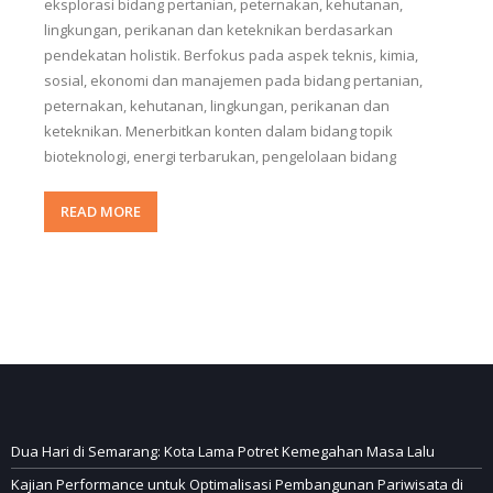
eksplorasi bidang pertanian, peternakan, kehutanan,
lingkungan, perikanan dan keteknikan berdasarkan
pendekatan holistik. Berfokus pada aspek teknis, kimia,
sosial, ekonomi dan manajemen pada bidang pertanian,
peternakan, kehutanan, lingkungan, perikanan dan
keteknikan. Menerbitkan konten dalam bidang topik
bioteknologi, energi terbarukan, pengelolaan bidang
READ MORE
Dua Hari di Semarang: Kota Lama Potret Kemegahan Masa Lalu
Kajian Performance untuk Optimalisasi Pembangunan Pariwisata di